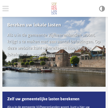
Bereken uw lokale lasten
Als u in de gemeente Vijfheerenlanden woont,
krijgt u te maken met een aantal belastingen. Op
deze website kunt u berekenen hoe hoog de
lokale lasten voor u zijn.
Zelf uw gemeentelijke lasten berekenen
Als u in de gemeente Vijfheerenlanden woont, kunt u hier uw